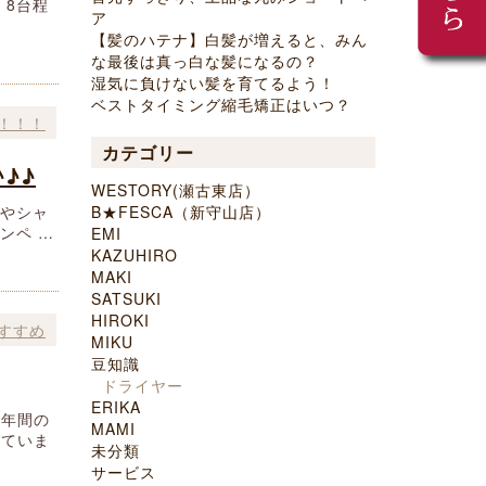
 8台程
ア
【髪のハテナ】白髪が増えると、みん
な最後は真っ白な髪になるの？
湿気に負けない髪を育てるよう！
ベストタイミング縮毛矯正はいつ？
！！！
カテゴリー
♪♪
WESTORY(瀬古東店）
品やシャ
B★FESCA（新守山店）
ンペ …
EMI
KAZUHIRO
MAKI
SATSUKI
HIROKI
すすめ
MIKU
豆知識
ドライヤー
ERIKA
一年間の
MAMI
びていま
未分類
サービス