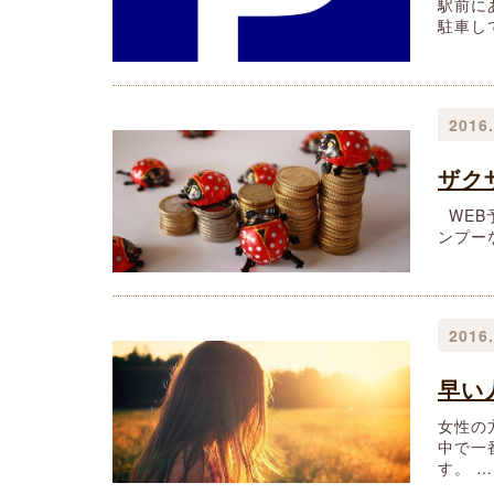
駅前に
駐車し
2016.
ザク
WEB
ンプー
2016.
早い
女性の
中で一
す。 …