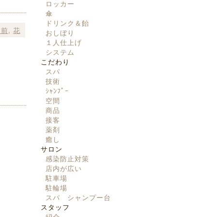
ロッカー
傘
ドリンク＆飴
名前
,
花
おしぼり
１人仕上げ
システム
こだわり
？
スパ
技術
ｼｬﾝﾌﾟｰ
空間
商品
接客
薬剤
癒し
サロン
感染防止対策
店内が広い
駐車場
駐輪場
スパ シャンプー台
スタッフ
紹介