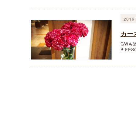
2016.
カー
GWも
B.F