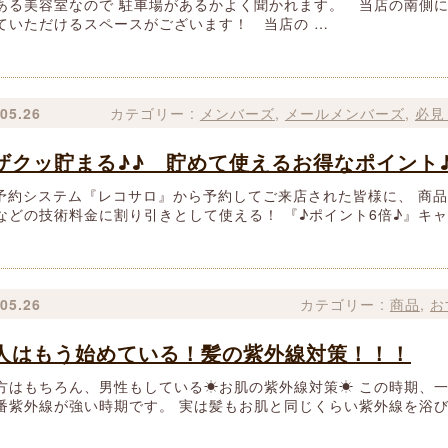
ある美容室なので 駐車場があるかよく聞かれます。 当店の南側に
ていただけるスペースがございます！ 当店の …
05.26
カテゴリー :
メンバーズ
,
メールメンバーズ
,
必見
ザクッ貯まる♪♪ 貯めて使えるお得なポイント♪
予約システム『レコサロ』から予約してご来店された皆様に、 商
などの技術料金に割り引きとして使える！ 『♪ポイント6倍♪』キャ
05.26
カテゴリー :
商品
,
お
人はもう始めている！髪の紫外線対策！！！
方はもちろん、男性もしている☀お肌の紫外線対策☀ この時期、
番紫外線が強い時期です。 実は髪もお肌と同じくらい紫外線を浴